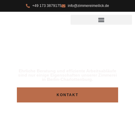
+49 173 3879175
info@zimmereimeilick.de
Überdachte
Holzarbeit
Ehrliche Beratung und effiziente Arbeitsabläufe
sind nur einige Eigenschaften unserer Zimmerei
in Berlin-Charlottenburg.
KONTAKT